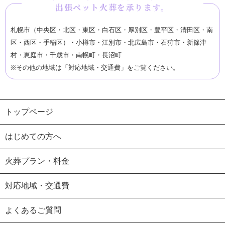
出張ペット火葬を承ります。
札幌市（中央区・北区・東区・白石区・厚別区・豊平区・清田区・南
区・西区・手稲区）
・
小樽市
・
江別市
・
北広島市
・
石狩市
・
新篠津
村
・
恵庭市
・
千歳市
・
南幌町
・
長沼町
※その他の地域は「
対応地域・交通費
」をご覧ください。
トップページ
はじめての方へ
火葬プラン・料金
対応地域・交通費
よくあるご質問